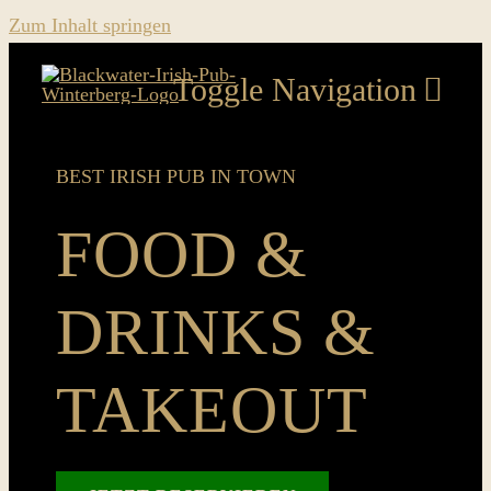
Zum Inhalt springen
Toggle Navigation
Home
BEST IRISH PUB IN TOWN
Food & Drinks & Takeout
FOOD &
Music
DRINKS &
Sport
TAKEOUT
News
Pics