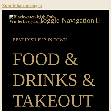
Zum Inhalt springen
Toggle Navigation
Home
BEST IRISH PUB IN TOWN
Food & Drinks & Takeout
FOOD &
Music
DRINKS &
Sport
News
TAKEOUT
Pics