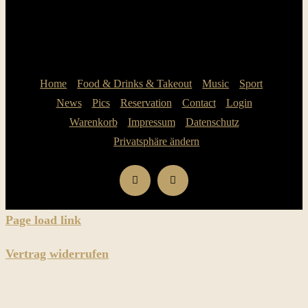
Home
Food & Drinks & Takeout
Music
Sport
News
Pics
Reservation
Contact
Login
Warenkorb
Impressum
Datenschutz
Privatsphäre ändern
Page load link
Vertrag widerrufen