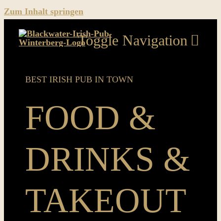
Zum Inhalt springen
Toggle Navigation
Home
BEST IRISH PUB IN TOWN
Food & Drinks & Takeout
FOOD &
Music
DRINKS &
Sport
News
TAKEOUT
Pics