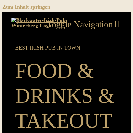
Zum Inhalt springen
Toggle Navigation
Home
BEST IRISH PUB IN TOWN
Food & Drinks & Takeout
FOOD &
Music
DRINKS &
Sport
News
TAKEOUT
Pics