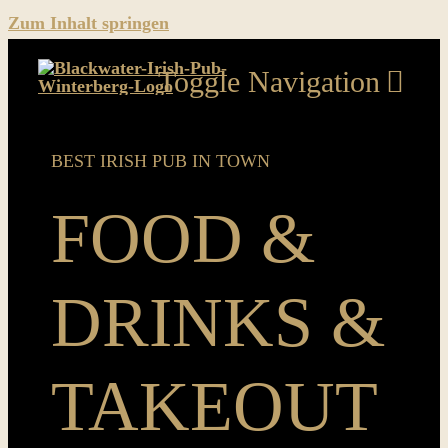
Zum Inhalt springen
Toggle Navigation
Home
BEST IRISH PUB IN TOWN
Food & Drinks & Takeout
FOOD &
Music
DRINKS &
Sport
News
TAKEOUT
Pics