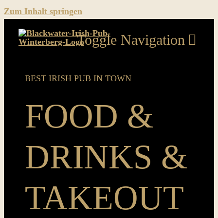
Zum Inhalt springen
Toggle Navigation
Home
BEST IRISH PUB IN TOWN
Food & Drinks & Takeout
FOOD &
Music
DRINKS &
Sport
News
TAKEOUT
Pics