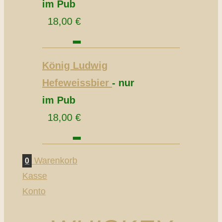
im Pub
18,00
€
König Ludwig
Hefeweissbier
- nur
im Pub
18,00
€
Warenkorb
0
Kasse
Konto