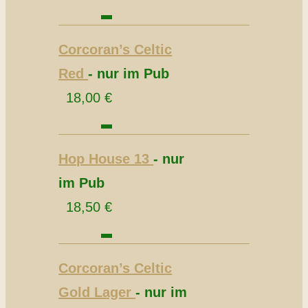
Corcoran’s Celtic
Red
- nur im Pub
18,00
€
Hop House 13
- nur
im Pub
18,50
€
Corcoran’s Celtic
Gold Lager
- nur im