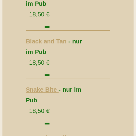
im Pub
18,50
€
Black and Tan
- nur
im Pub
18,50
€
Snake Bite
- nur im
Pub
18,50
€