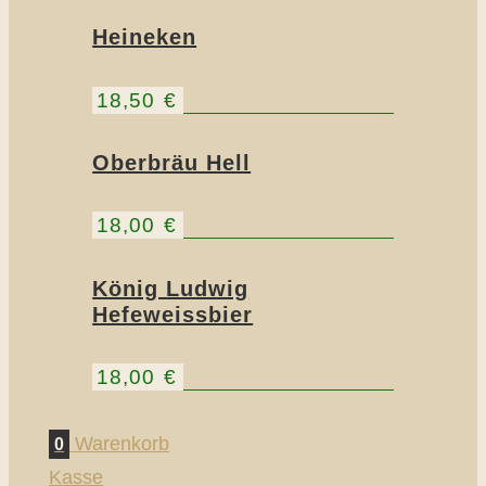
Heineken
18,50
€
Oberbräu Hell
18,00
€
König Ludwig
Hefeweissbier
18,00
€
Warenkorb
0
Kasse