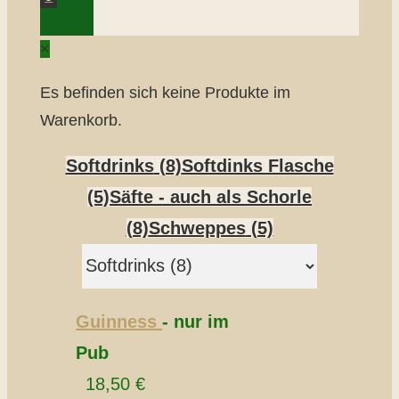
×
Es befinden sich keine Produkte im
Warenkorb.
Softdrinks
(8)
Softdinks Flasche
(5)
Säfte - auch als Schorle
(8)
Schweppes
(5)
Guinness
- nur im
Pub
18,50
€