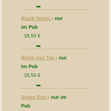
Black Velvet
- nur
im Pub
18,50
€
Black and Tan
- nur
im Pub
18,50
€
Snake Bite
- nur im
Pub