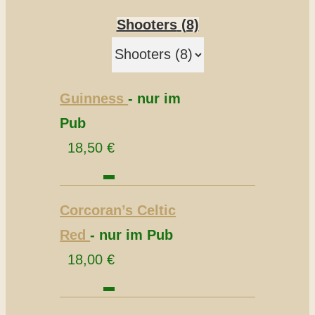
Shooters
(8)
Guinness
- nur im
Pub
18,50
€
Corcoran’s Celtic
Red
- nur im Pub
18,00
€