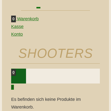
Warenkorb
0
Kasse
Konto
SHOOTERS
0
×
Es befinden sich keine Produkte im
Warenkorb.