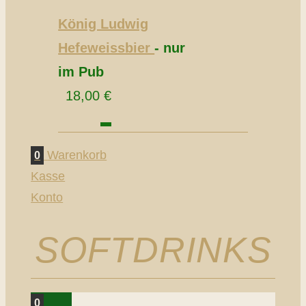
König Ludwig
Hefeweissbier
- nur
im Pub
18,00
€
Warenkorb
0
Kasse
Konto
SOFTDRINKS
0