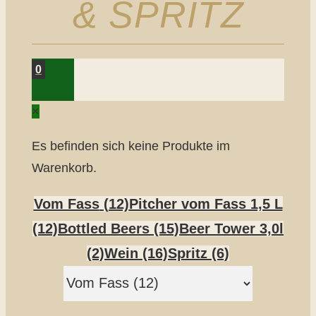
& SPRITZ
0
×
Es befinden sich keine Produkte im
Warenkorb.
Vom Fass
(12)
Pitcher vom Fass 1,5 L
(12)
Bottled Beers
(15)
Beer Tower 3,0l
(2)
Wein
(16)
Spritz
(6)