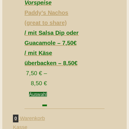
Vorspeise
Paddy’s Nachos
(great to share)
/ mit Salsa Dip oder
Guacamole – 7,50€
/ mit Käse
überbacken – 8,50€
7,50
€
–
8,50
€
Auswahl
Warenkorb
0
Kasse