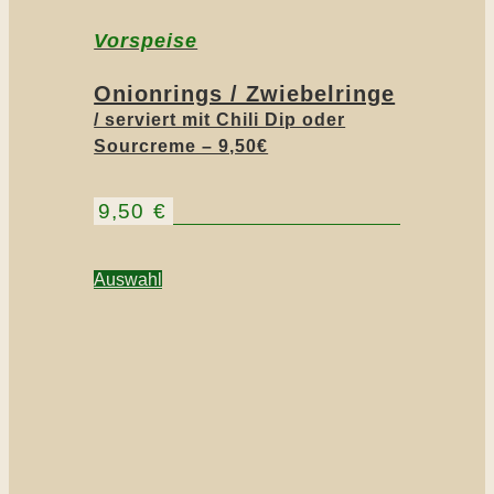
Vorspeise
Onionrings / Zwiebelringe
/ serviert mit Chili Dip oder
Sourcreme – 9,50€
9,50
€
Auswahl